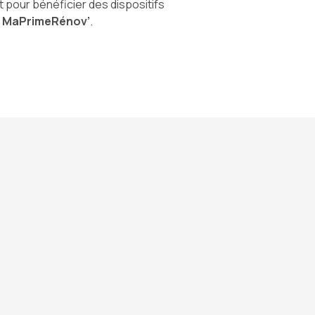
our bénéficier des dispositifs
t MaPrimeRénov’
.