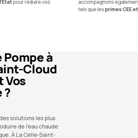
l’État
pour réduire vos
accompagnons également p
tels que les
primes CEE e
e Pompe à
aint-Cloud
t Vos
 ?
des solutions les plus
roduire de l’eau chaude
ue. À La Celle-Saint-