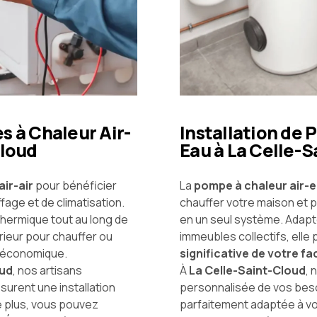
s à Chaleur Air-
Installation de 
Cloud
Eau à La Celle-
ir-air
pour bénéficier
La
pompe à chaleur air-
fage et de climatisation.
chauffer votre maison et p
thermique tout au long de
en un seul système. Adapté
érieur pour chauffer ou
immeubles collectifs, elle
e économique.
significative de votre f
oud
, nos artisans
À
La Celle-Saint-Cloud
, 
surent une installation
personnalisée de vos besoi
 plus, vous pouvez
parfaitement adaptée à v